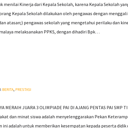
k menilai Kinerja dari Kepala Sekolah, karena Kepala Sekolah y
seorang Kepala Sekolah dilakukan oleh pengawas dengan menggali 
 dan atasan;) pengawas sekolah yang mengetahui perilaku dan ki
kmalaya melaksanakan PPKS, dengan dihadiri Bpk…
I:
BERITA
,
PRESTASI
 MERAIH JUARA 3 OLIMPIADE PAI DI AJANG PENTAS PAI SMP TI
 bakat dan minat siswa adalah menyelenggarakan Pekan Keterampi
tan ini adalah untuk memberikan kesempatan kepada peserta di