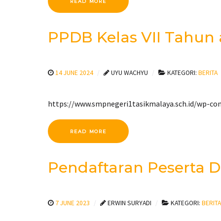
READ MORE
PPDB Kelas VII Tahun 
14 JUNE 2024
UYU WACHYU
KATEGORI:
BERITA
https://www.smpnegeri1tasikmalaya.sch.id/wp-c
READ MORE
Pendaftaran Peserta D
7 JUNE 2023
ERWIN SURYADI
KATEGORI:
BERITA