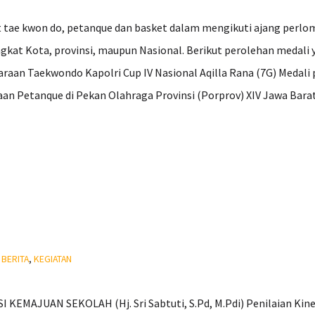
t tae kwon do, petanque dan basket dalam mengikuti ajang perl
ingkat Kota, provinsi, maupun Nasional. Berikut perolehan medali
araan Taekwondo Kapolri Cup IV Nasional Aqilla Rana (7G) Medali
aan Petanque di Pekan Olahraga Provinsi (Porprov) XIV Jawa Barat
:
BERITA
,
KEGIATAN
MAJUAN SEKOLAH (Hj. Sri Sabtuti, S.Pd, M.Pdi) Penilaian Kiner