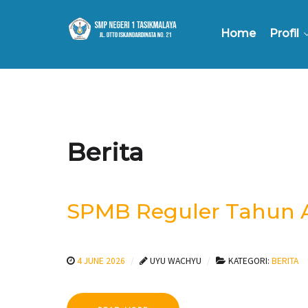
Home
Profil
Berita
SPMB Reguler Tahun A
4 JUNE 2026
UYU WACHYU
KATEGORI:
BERITA