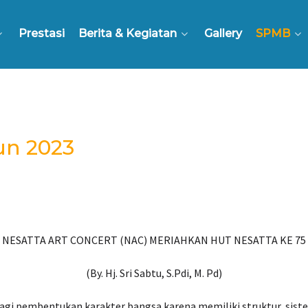
Prestasi
Berita & Kegiatan
Gallery
SPMB
un 2023
NESATTA ART CONCERT (NAC) MERIAHKAN HUT NESATTA KE 75
(By. Hj. Sri Sabtu, S.Pdi, M. Pd)
gi pembentukan karakter bangsa karena memiliki struktur, siste