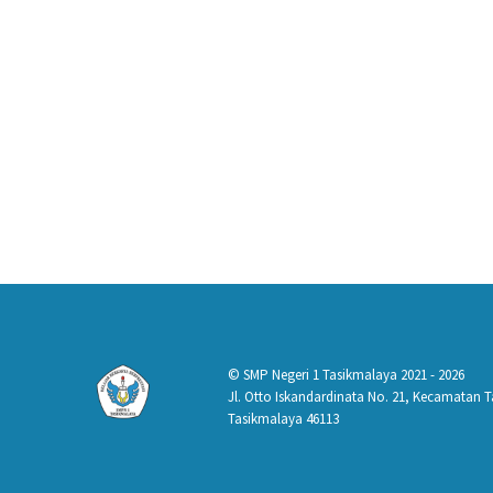
© SMP Negeri 1 Tasikmalaya 2021 - 2026
Jl. Otto Iskandardinata No. 21, Kecamatan
Tasikmalaya 46113