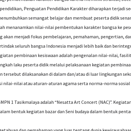
 pendidikan, Penguatan Pendidikan Karakter diharapkan terjadi se
menumbuhkan semangat belajar dan membuat peserta didik senang
h menanamkan nilai-nilai pembentukan karakter bangsa ke pesert
yang akan menjadi fokus pembelajaran, pemahaman, pengertian, da
rtindak seluruh bangsa Indonesia menjadi lebih baik dan berintegr
egiatan pembinaan kesiswaan adalah pengenalan nilai-nilai, fasili
m tingkah laku peserta didik melalui pelaksanaan kegiatan pembina
tan tersebut dilaksanakan di dalam dan/atau di luar lingkungan 
nilai-nilai atau aturan-aturan agama serta norma-norma sosial 
 SMPN 1 Tasikmalaya adalah “Nesatta Art Concert (NAC)”. Kegiat
 dalam bentuk kegiatan bazar dan Seni budaya dalam bentuk penta
engetahuan dan pemahaman yang luas tentang dunia kewirausahaa