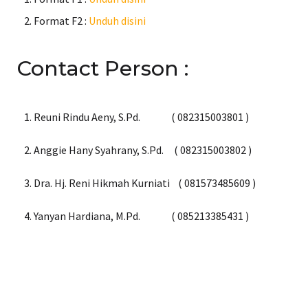
Format F2 :
Unduh disini
Contact Person :
Reuni Rindu Aeny, S.Pd. (
082315003801 )
Anggie
H
any
S
yahrany,
S.P
d. ( 082315003802 )
Dra. Hj. Reni Hikmah Kurniati (
081573485609 )
Yanyan Hardiana, M.Pd. ( 085213385431 )