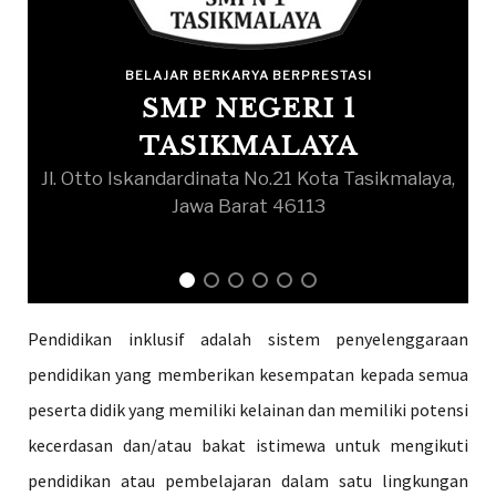
BELAJAR BERKARYA BERPRESTASI
SMP NEGERI 1
TASIKMALAYA
Jl. Otto Iskandardinata No.21 Kota Tasikmalaya,
Jawa Barat 46113
Pendidikan inklusif adalah sistem penyelenggaraan
pendidikan yang memberikan kesempatan kepada semua
peserta didik yang memiliki kelainan dan memiliki potensi
kecerdasan dan/atau bakat istimewa untuk mengikuti
pendidikan atau pembelajaran dalam satu lingkungan